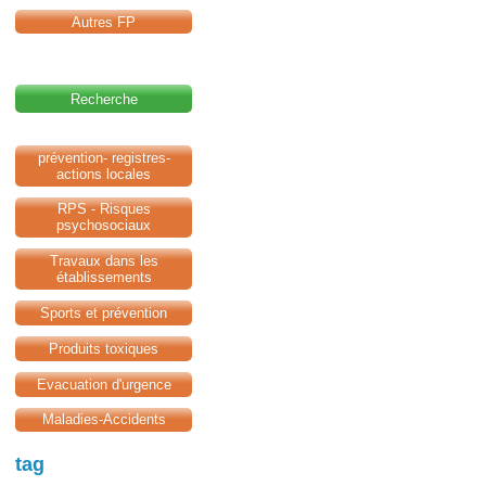
Autres FP
Recherche
prévention- registres-
actions locales
RPS - Risques
psychosociaux
Travaux dans les
établissements
Sports et prévention
Produits toxiques
Evacuation d'urgence
Maladies-Accidents
tag