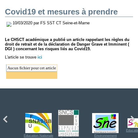
Covid19 et mesures à prendre
10/03/2020 par FS SST CT Seine-et-Marne
Le CHSCT académique a publié un article rappelant les règles du
droit de retrait et de la déclaration de Danger Grave et Imminent (
DGI ) concernant les risques liés au Covid19.
L'article se trouve
ici
Aucun fichier pour cet article
Educati
Education Nationale
Environnement