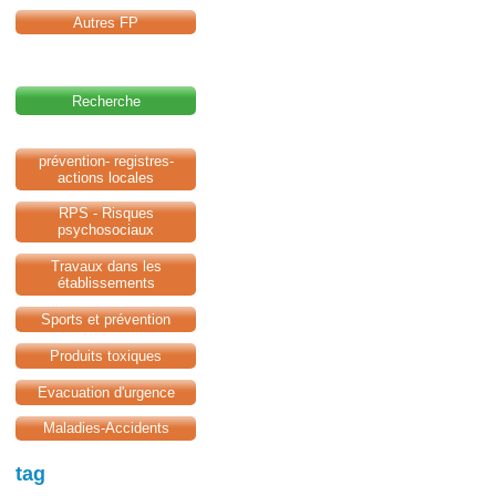
Autres FP
Recherche
prévention- registres-
actions locales
RPS - Risques
psychosociaux
Travaux dans les
établissements
Sports et prévention
Produits toxiques
Evacuation d'urgence
Maladies-Accidents
tag