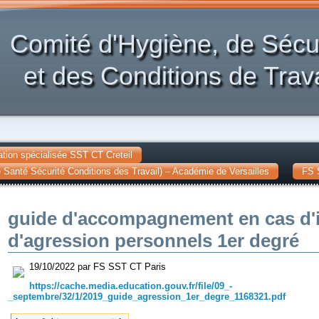
Comité d'Hygiène, de Sécu
et des Conditions de Trava
tion spécialisée SST CT Creteil
Santé Sécurité Conditions des Travail) – Académie de Versailles
FS 
guide d'accompagnement en cas d'in
d'agression personnels 1er degré
19/10/2022 par FS SST CT Paris
https://cache.media.education.gouv.fr/file/09_-
_septembre/32/1/2019_guide_agression_1er_degre_1168321.pdf