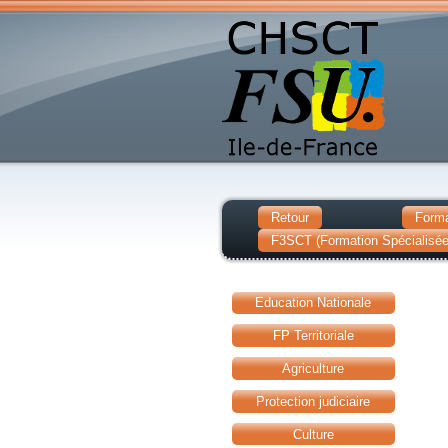
Retour
Forma
F3SCT (Formation Spécialisée 
Education Nationale
FP Territoriale
Agriculture
Protection judiciaire
Culture