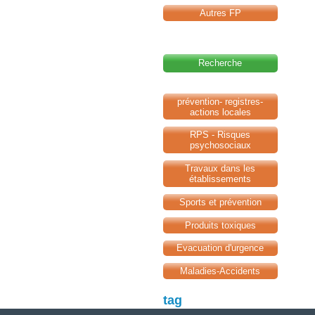
Autres FP
Recherche
prévention- registres-
actions locales
RPS - Risques
psychosociaux
Travaux dans les
établissements
Sports et prévention
Produits toxiques
Evacuation d'urgence
Maladies-Accidents
tag