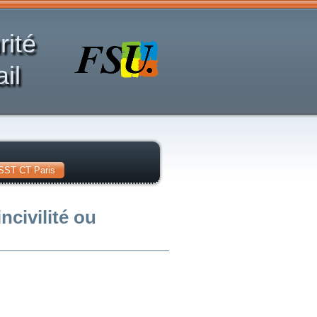
rité
il
SST CT Paris
civilité ou