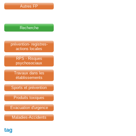
Autres FP
Recherche
prévention- registres-
actions locales
RPS - Risques
psychosociaux
Travaux dans les
établissements
Sports et prévention
Produits toxiques
Evacuation d'urgence
Maladies-Accidents
tag