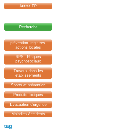
Autres FP
Recherche
prévention- registres-
actions locales
RPS - Risques
psychosociaux
Travaux dans les
établissements
Sports et prévention
Produits toxiques
Evacuation d'urgence
Maladies-Accidents
tag