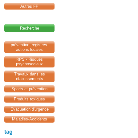
Autres FP
Recherche
prévention- registres-
actions locales
RPS - Risques
psychosociaux
Travaux dans les
établissements
Sports et prévention
Produits toxiques
Evacuation d'urgence
Maladies-Accidents
tag