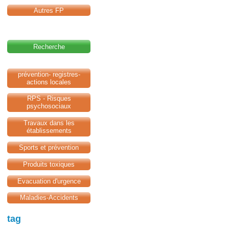
Autres FP
Recherche
prévention- registres-
actions locales
RPS - Risques
psychosociaux
Travaux dans les
établissements
Sports et prévention
Produits toxiques
Evacuation d'urgence
Maladies-Accidents
tag