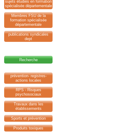
sujets étudiés en formation
spécialisée départementale
Membres FSU de la
formation spécialisée
départementale
publications syndicales
dept
Recherche
prévention- registres-
actions locales
RPS - Risques
psychosociaux
Travaux dans les
établissements
Sports et prévention
Produits toxiques