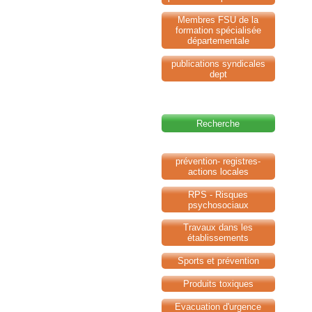
Membres FSU de la
formation spécialisée
départementale
publications syndicales
dept
Recherche
prévention- registres-
actions locales
RPS - Risques
psychosociaux
Travaux dans les
établissements
Sports et prévention
Produits toxiques
Evacuation d'urgence