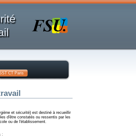
rité
il
SST CT Paris
ravail
giène et sécurité) est destiné à recueillir
es d'être constatés ou ressentis par les
école ou de l'établissement.
 :