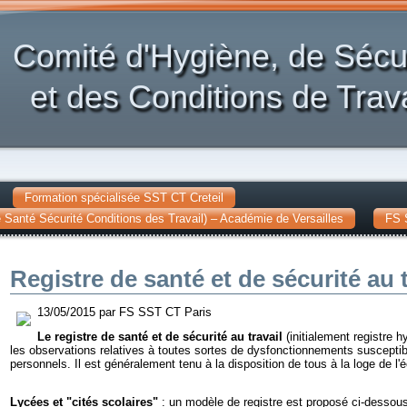
Comité d'Hygiène, de Sécu
et des Conditions de Trava
Formation spécialisée SST CT Creteil
Santé Sécurité Conditions des Travail) – Académie de Versailles
FS 
Registre de santé et de sécurité au t
13/05/2015 par FS SST CT Paris
Le registre de santé et de sécurité au travail
(initialement registre hy
les observations relatives à toutes sortes de dysfonctionnements susceptibl
personnels. Il est généralement tenu à la disposition de tous à la loge de l'
Lycées et "cités scolaires"
: un modèle de registre est proposé ci-dessous