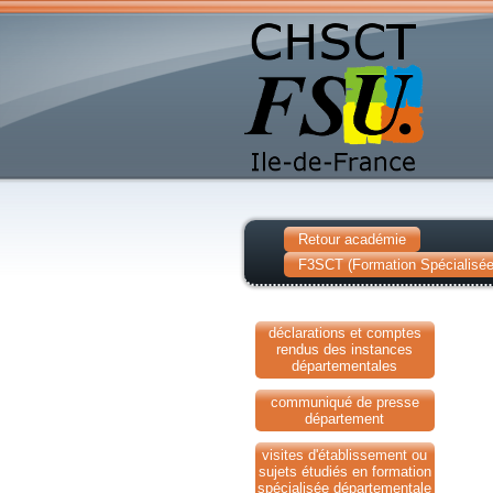
Retour académie
F3SCT (Formation Spécialisée 
déclarations et comptes
rendus des instances
départementales
communiqué de presse
département
visites d'établissement ou
sujets étudiés en formation
spécialisée départementale