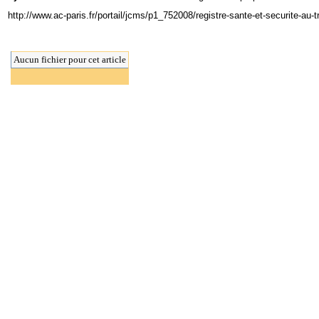
http://www.ac-paris.fr/portail/jcms/p1_752008/registre-sante-et-securite-au-
Aucun fichier pour cet article