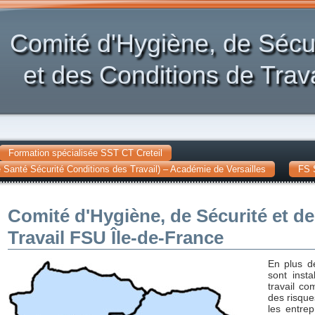
Comité d'Hygiène, de Sécu
et des Conditions de Trava
Formation spécialisée SST CT Creteil
Santé Sécurité Conditions des Travail) – Académie de Versailles
FS 
Comité d'Hygiène, de Sécurité et d
Travail FSU Île-de-France
En plus d
sont inst
travail c
des risque
les entre