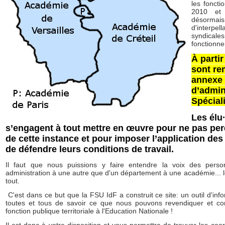
les foncti
2010 et 
désormais 
d'interpe
syndicales
fonctionne
À parti
sont re
annexe 
d’admin
Spécial
Les élu
s’engagent à tout mettre en œuvre pour ne pas perd
de cette instance et pour imposer l’application des
de défendre leurs conditions de travail.
Il faut que nous puissions y faire entendre la voix des pers
administration à une autre que d'un département à une académie... l
tout.
C'est dans ce but que la FSU IdF a construit ce site: un outil d'info
toutes et tous de savoir ce que nous pouvons revendiquer et co
fonction publique territoriale à l'Education Nationale !
Il est donc à votre disposition et vous permettra de trouver les coo