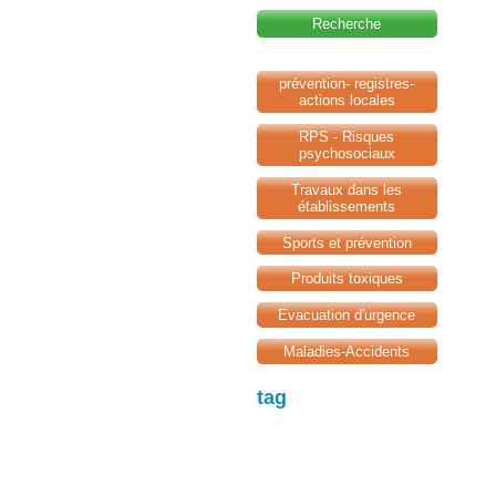
Recherche
prévention- registres-
actions locales
RPS - Risques
psychosociaux
Travaux dans les
établissements
Sports et prévention
Produits toxiques
Evacuation d'urgence
Maladies-Accidents
tag