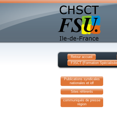
Retour accueil
F3SCT (Formation Spécialisée 
Publications syndicales
nationales et idf
Sites référents
communiqués de presse
région