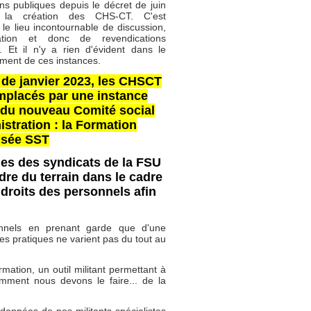
ons publiques depuis le décret de juin
la création des CHS-CT.
C'est
le lieu incontournable de discussion,
llation et donc de revendications
. Et il n'y a rien d'évident dans le
ment de ces instances.
r de janvier 2023, les CHSCT
mplacés par une instance
du nouveau Comité social
istration : la Formation
isée SST
·es des syndicats de la FSU
re du terrain dans le cadre
 droits des personnels afin
onnels en prenant garde que d'une
es pratiques ne varient pas du tout au
rmation, un outil militant permettant à
mment nous devons le faire... de la
rdonnées de nos militants spécialistes