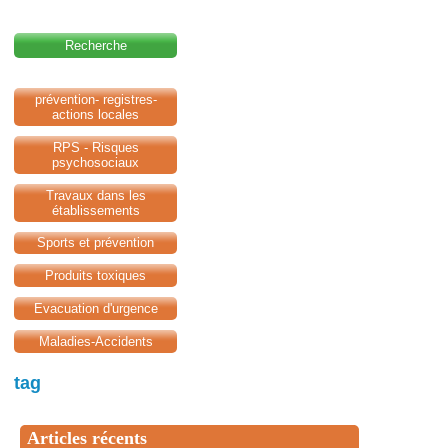
Recherche
prévention- registres-
actions locales
RPS - Risques
psychosociaux
Travaux dans les
établissements
Sports et prévention
Produits toxiques
Evacuation d'urgence
Maladies-Accidents
tag
Articles récents