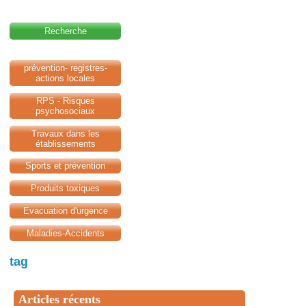
Recherche
prévention- registres-
actions locales
RPS - Risques
psychosociaux
Travaux dans les
établissements
Sports et prévention
Produits toxiques
Evacuation d'urgence
Maladies-Accidents
tag
Articles récents