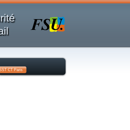
rité
il
SST CT Paris