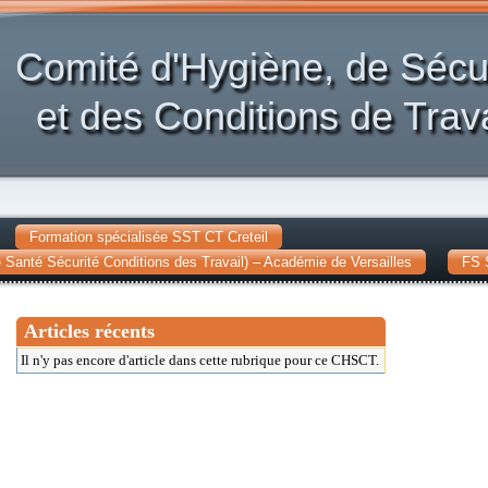
Comité d'Hygiène, de Sécu
et des Conditions de Trava
Formation spécialisée SST CT Creteil
Santé Sécurité Conditions des Travail) – Académie de Versailles
FS 
Articles récents
Il n'y pas encore d'article dans cette rubrique pour ce CHSCT.