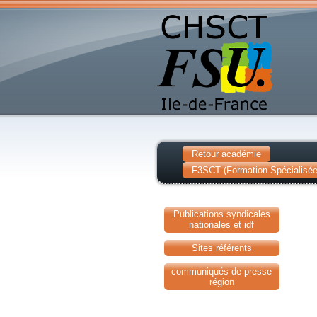
Retour académie
F3SCT (Formation Spécialisée 
Publications syndicales
nationales et idf
Sites référents
communiqués de presse
région