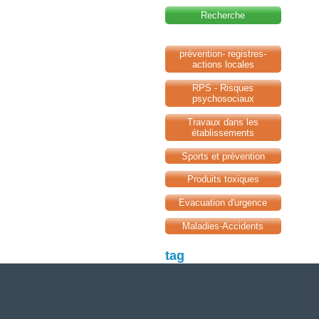
Recherche
prévention- registres-
actions locales
RPS - Risques
psychosociaux
Travaux dans les
établissements
Sports et prévention
Produits toxiques
Evacuation d'urgence
Maladies-Accidents
tag