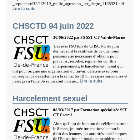
_septembre/32/1/2019_guide_agression_1er_degre_1168321.pdf ...
Lire la suite
CHSCTD 94 juin 2022
30/06/2022
par
FS SST CT Val-de-Marne
Les avis FSU lors du CHSCT-D de juin
dernier sont la synthèse de ce que nous
pensons être nécessaire d' obtenir pour
prévenir , résorber, réguler les conflits
interpersonnels, le harcèlement moral qui
ont pour origine une organisation du travail délétère avec pour
conséquence des atteintes à la santé, les RPS, les crises suicidaires et
passages à l'acte. Avec un coût non né...
Lire la suite
Harcelement sexuel
08/03/2017
par
Formation spécialisée SST
CT Creteil
Alors qu'il est de bon ton de célébrer partout
le 8 mars, journée internationale pour le
droit des femmes, les autorités académiques
de l'Education nationale ne semblent pas