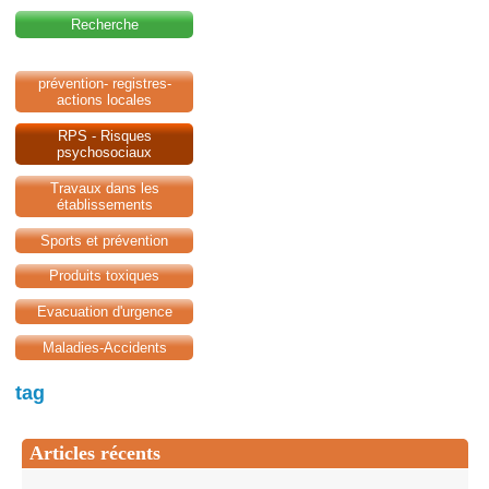
Recherche
prévention- registres-
actions locales
RPS - Risques
psychosociaux
Travaux dans les
établissements
Sports et prévention
Produits toxiques
Evacuation d'urgence
Maladies-Accidents
tag
Articles récents