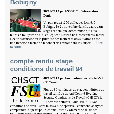
Bobigny
30/11/2014
par
FSSST CT Seine-Saint-
Denis
Un pari réussi :250 collègues formés à
Bobigny le 21 novembre dans le cadre d'un
stage académique décentralisé qui aura
réuni en tout près de 600 collègues ! Merci à nos intervenants, merci
à cette assemblée ou la pluralité des métiers et des situations a été
une richesse à même de redonner de l'espoir dans les luttes! ...
Lire
la suite
compte rendu stage
conditions de travail 94
08/11/2014
par
Formation spécialisée SST
CT Creteil
Plus de 80 collègues au stage/conditions de
travail santé au travail/Comité Hygiène
Sécurité Conditions de Travail (CHSCT) le
14 octobre dernier à CRETEIL ! « Nos
conditions de travail sont mises à rude épreuve : comment analyser,
comprendre, et peser pour les améliorer ? Comment se saisir des
nouveaux droits acquis depuis 2011 dans les CHSCT ? » Elles...