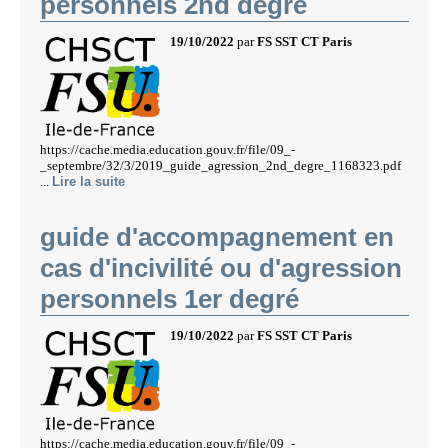
personnels 2nd degré
19/10/2022
par
FS SST CT Paris
https://cache.media.education.gouv.fr/file/09_-
_septembre/32/3/2019_guide_agression_2nd_degre_1168323.pdf
...
Lire la suite
guide d'accompagnement en
cas d'incivilité ou d'agression
personnels 1er degré
19/10/2022
par
FS SST CT Paris
https://cache.media.education.gouv.fr/file/09_-