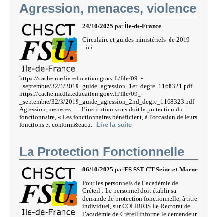
Agression, menaces, violence
24/10/2025
par
Île-de-France
Circulaire et guides ministériels de 2019
: ici
https://cache.media.education.gouv.fr/file/09_-
_septembre/32/1/2019_guide_agression_1er_degre_1168321.pdf
https://cache.media.education.gouv.fr/file/09_-
_septembre/32/3/2019_guide_agression_2nd_degre_1168323.pdf
Agression, menaces… : l’institution vous doit la protection du
fonctionnaire, « Les fonctionnaires bénéficient, à l'occasion de leurs
fonctions et conform&eacu...
Lire la suite
La Protection Fonctionnelle
06/10/2025
par
FS SST CT Seine-et-Marne
Pour les personnels de l’académie de
Créteil : Le personnel doit établir sa
demande de protection fonctionnelle, à titre
individuel, sur COLIBRIS Le Rectorat de
l’académie de Créteil informe le demandeur